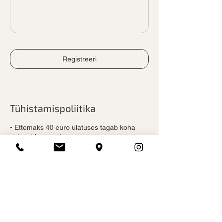
Registreeri
Tühistamispoliitika
- Ettemaks 40 euro ulatuses tagab koha
suletud kursusel.
- Ettemaksu ei tagastata.
- Ülejäänud summa tasutakse sularahas
esimesel treeningul.
- Üksikasjalik teave kursuse kohta
saadetakse teie e-posti aadressile 3
tööpäeva jooksul.
. Tühistamine on võimalik 120 tundi ette.
Vastasel juhul olete nõus tasuma kursuse
tasu täies ulatuses.