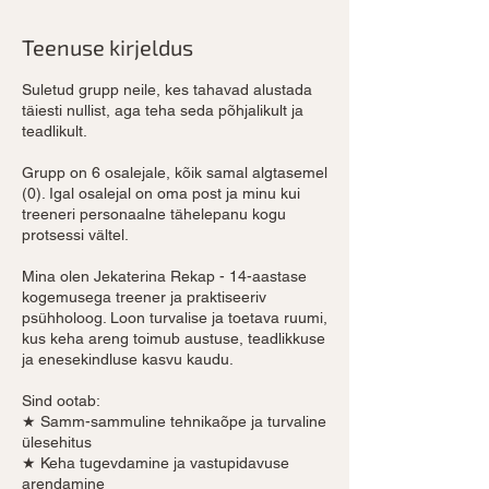
Teenuse kirjeldus
Suletud grupp neile, kes tahavad alustada
täiesti nullist, aga teha seda põhjalikult ja
teadlikult.
Grupp on 6 osalejale, kõik samal algtasemel
(0). Igal osalejal on oma post ja minu kui
treeneri personaalne tähelepanu kogu
protsessi vältel.
Mina olen Jekaterina Rekap - 14-aastase
kogemusega treener ja praktiseeriv
psühholoog. Loon turvalise ja toetava ruumi,
kus keha areng toimub austuse, teadlikkuse
ja enesekindluse kasvu kaudu.
Sind ootab:
★ Samm-sammuline tehnikaõpe ja turvaline
ülesehitus
★ Keha tugevdamine ja vastupidavuse
arendamine