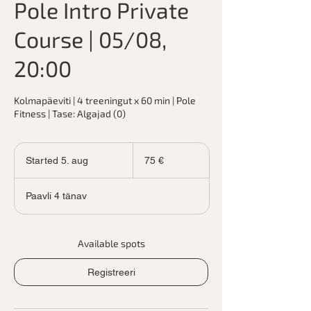
Pole Intro Private
Course | 05/08,
20:00
Kolmapäeviti | 4 treeningut x 60 min | Pole
Fitness | Tase: Algajad (0)
75
eurot
Started 5. aug
S
75 €
t
a
Paavli 4 tänav
r
t
e
d
Available spots
5
.
Registreeri
a
u
g