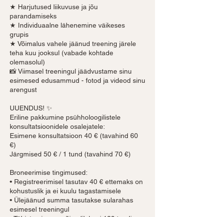
★ Harjutused liikuvuse ja jõu
parandamiseks
★ Individuaalne lähenemine väikeses
grupis
★ Võimalus vahele jäänud treening järele
teha kuu jooksul (vabade kohtade
olemasolul)
📸 Viimasel treeningul jäädvustame sinu
esimesed edusammud - fotod ja videod sinu
arengust
UUENDUS! ✨
Eriline pakkumine psühholoogilistele
konsultatsioonidele osalejatele:
Esimene konsultatsioon 40 € (tavahind 60
€)
Järgmised 50 € / 1 tund (tavahind 70 €)
Broneerimise tingimused:
• Registreerimisel tasutav 40 € ettemaks on
kohustuslik ja ei kuulu tagastamisele
• Ülejäänud summa tasutakse sularahas
esimesel treeningul