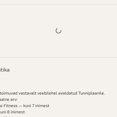
itika
toimuvad vastavalt veebilehel avaldatud Tunniplaanile.
alne arv:
le Fitness — kuni 7 inimest
uni 8 inimest