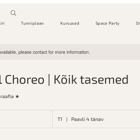
iri
Tunniplaan
Kursused
Space Party
S
available, please contact for more information.
 Choreo | Kõik tasemed
raafia ★
T1
|
Paavli 4 tänav