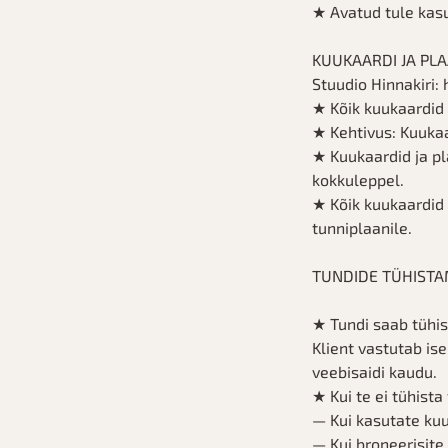
★ Avatud tule kas
KUUKAARDI JA PLA
Stuudio Hinnakiri:
★ Kõik kuukaardid j
★ Kehtivus: Kuuka
★ Kuukaardid ja pl
kokkuleppel.
★ Kõik kuukaardid
tunniplaanile.
TUNDIDE TÜHISTA
★ Tundi saab tühis
Klient vastutab is
veebisaidi kaudu.
★ Kui te ei tühista 
— Kui kasutate kuu