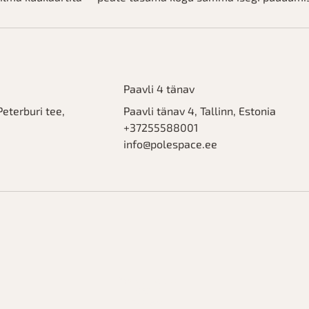
Paavli 4 tänav
Peterburi tee,
Paavli tänav 4, Tallinn, Estonia
+37255588001
info@polespace.ee
Registrikood:
16982146
Aadress: