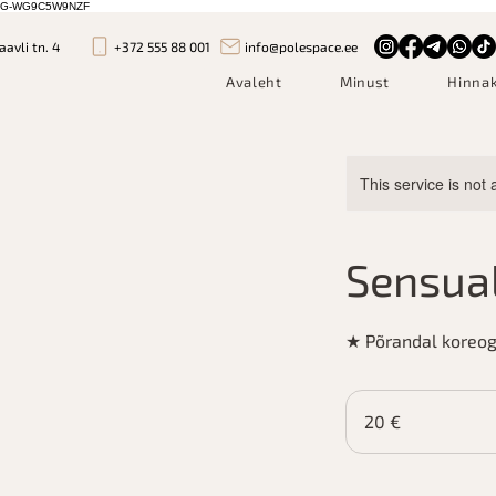
G-WG9C5W9NZF
aavli tn. 4
+372 555 88 001
info@polespace.ee
Avaleht
Minust
Hinnak
This service is not 
Sensual
★ Põrandal koreog
20
eurot
20 €