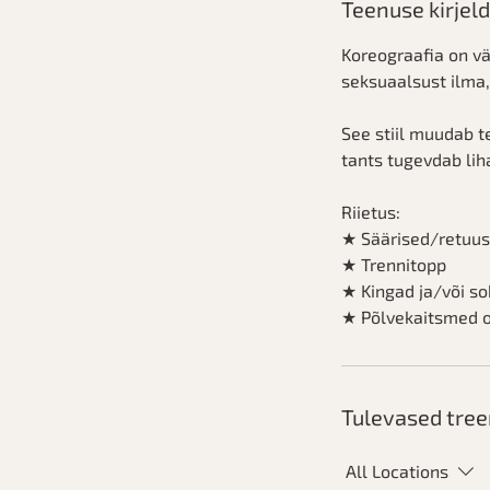
Teenuse kirjel
Koreograafia on vä
seksuaalsust ilma,
See stiil muudab t
tants tugevdab liha
Riietus:
★ Säärised/retuus
★ Trennitopp
★ Kingad ja/või so
★ Põlvekaitsmed o
Tulevased tre
All Locations