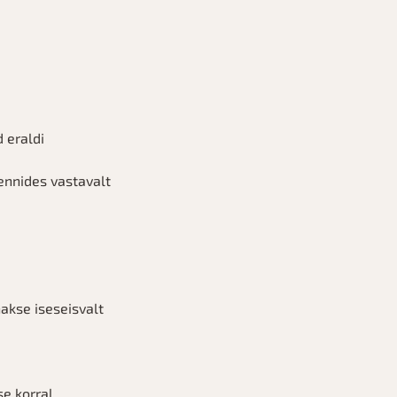
 eraldi
ennides vastavalt
hakse iseseisvalt