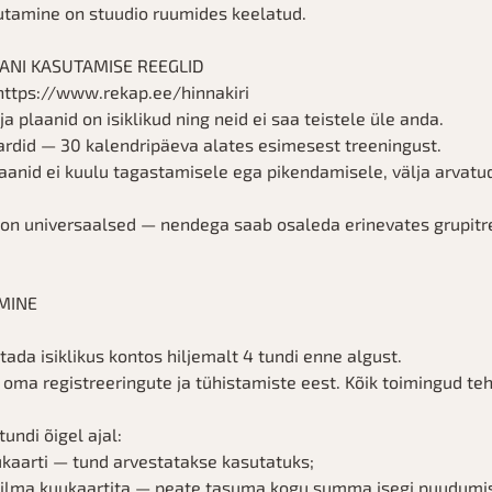
utamine on stuudio ruumides keelatud.
ANI KASUTAMISE REEGLID
 https://www.rekap.ee/hinnakiri
a plaanid on isiklikud ning neid ei saa teistele üle anda.
ardid — 30 kalendripäeva alates esimesest treeningust.
aanid ei kuulu tagastamisele ega pikendamisele, välja arvatud
 on universaalsed — nendega saab osaleda erinevates grupitr
MINE
tada isiklikus kontos hiljemalt 4 tundi enne algust.
e oma registreeringute ja tühistamiste eest. Kõik toimingud te
tundi õigel ajal:
kaarti — tund arvestatakse kasutatuks;