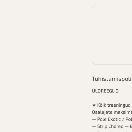
Tühistamispoli
ÜLDREEGLID
★ Kõik treeningud 
Osalejate maksima
— Pole Exotic / Po
— Strip Choreo — k