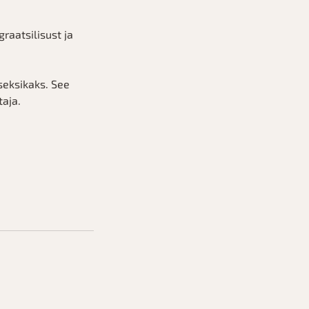
raatsilisust ja
seksikaks. See
taja.