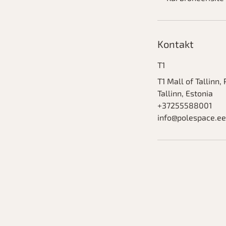
Kontakt
T1
T1 Mall of Tallinn, 
Tallinn, Estonia
+37255588001
info@polespace.ee
Rekap Woman Space OÜ
AS LHV Pank Kontonumber