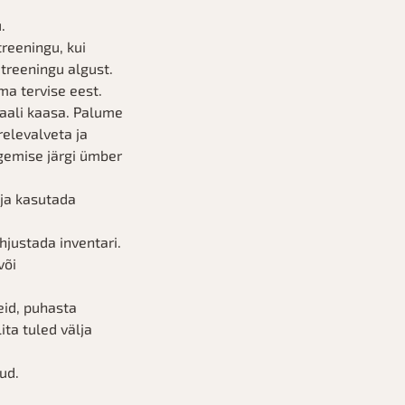
.
reeningu, kui
 treeningu algust.
ma tervise eest.
saali kaasa. Palume
relevalveta ja
ägemise järgi ümber
 ja kasutada
hjustada inventari.
või
eid, puhasta
ta tuled välja
ud.