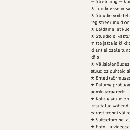
— Stretching — kun
★ Tundidesse ja sa
★ Stuudio võib teh
registreerunuid on
★ Eeldame, et klien
★ Stuudio ei vastu
mitte jätta isiklik
klient ei osale tu
käia.
★ Välisjalanõudes
stuudios puhtaid si
★ Ehted (sõrmused,
★ Palume probleemi
administraatorit.
★ Kohtle stuudior
kasutatud vahendid
pärast trenni või r
★ Suitsetamine, al
★ Foto- ja videosal