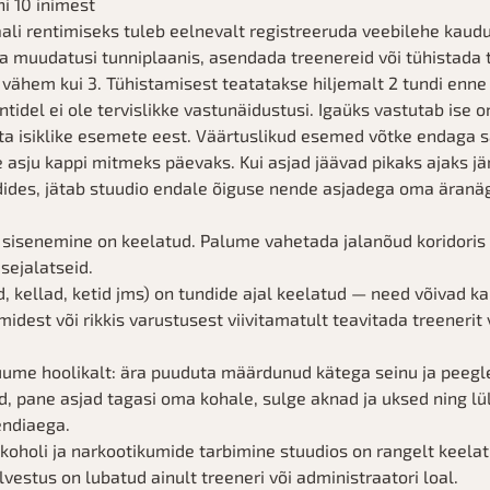
i 10 inimest
ali rentimiseks tuleb eelnevalt registreeruda veebilehe kaudu
a muudatusi tunniplaanis, asendada treenereid või tühistada t
 vähem kui 3. Tühistamisest teatatakse hiljemalt 2 tundi enne
tidel ei ole tervislikke vastunäidustusi. Igaüks vastutab ise o
ta isiklike esemete eest. Väärtuslikud esemed võtke endaga 
ke asju kappi mitmeks päevaks. Kui asjad jäävad pikaks ajaks jä
ndides, jätab stuudio endale õiguse nende asjadega oma äran
 sisenemine on keelatud. Palume vahetada jalanõud koridoris
sejalatseid.
 kellad, ketid jms) on tundide ajal keelatud — need võivad ka
dest või rikkis varustusest viivitamatult teavitada treenerit 
uume hoolikalt: ära puuduta määrdunud kätega seinu ja peegl
, pane asjad tagasi oma kohale, sulge aknad ja uksed ning lüli
endiaega.
koholi ja narkootikumide tarbimine stuudios on rangelt keelat
vestus on lubatud ainult treeneri või administraatori loal.