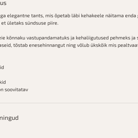
dus
ga elegantne tants, mis õpetab läbi kehakeele näitama enda g
 et ületaks sündsuse piire.
eie kõnnaku vastupandamatuks ja kehaliigutused pehmeks ja 
seid, tõstab enesehinnangut ning võlub ükskõik mis pealtvaa
id
kid
n soovitatav
eningud