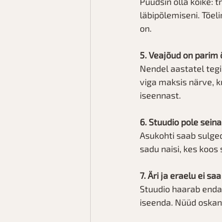
Püüdsin olla kõike: 
läbipõlemiseni. Tõeli
on.
5. Veajõud on parim 
Nendel aastatel tegi
viga maksis närve, k
iseennast.
6. Stuudio pole sein
Asukohti saab sulge
sadu naisi, kes koos
7. Äri ja eraelu ei sa
Stuudio haarab endas
iseenda. Nüüd oskan t