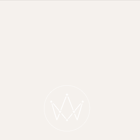
muudan? - Jekaterina Rekap
Registrikood:
16982146
Aadress:
Paavli tn. 4, Tallinn, 10412,
Harjumaa
Telefon:
+372 555 88 001
E-post:
info@polespace.ee