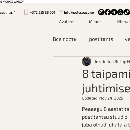
G-WG9C5W9NZF
aavli tn. 4
+372 555 88 001
info@polespace.ee
Avaleht
Minust
Hinnak
Все посты
postitants
ve
Jekaterina Rekap
N
8 taipami
juhtimise
Updated:
Nov 24, 2025
Peaaegu 8 aastat ta
postitantsu stuudio.
juba olnud juhataja t