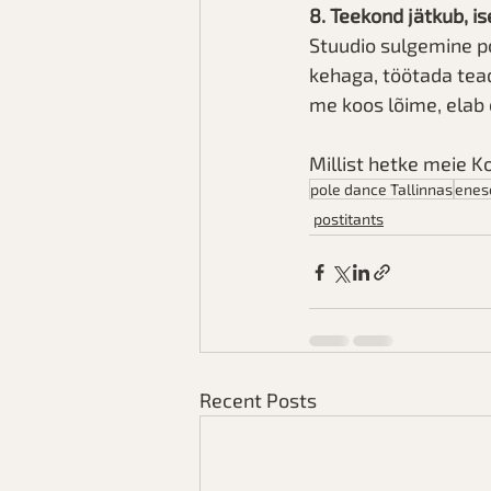
8. Teekond jätkub, i
Stuudio sulgemine po
kehaga, töötada tea
me koos lõime, elab e
Millist hetke meie 
pole dance Tallinnas
enes
postitants
Recent Posts