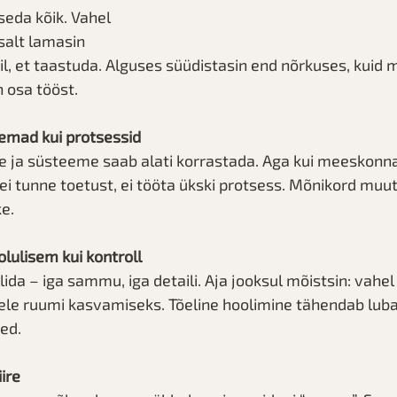
eda kõik. Vahel 
salt lamasin 
l, et taastuda. Alguses süüdistasin end nõrkuses, kuid m
 osa tööst.
semad kui protsessid
e ja süsteeme saab alati korrastada. Aga kui meeskonna
ei tunne toetust, ei tööta ükski protsess. Mõnikord muut
ke.
olulisem kui kontroll
lida – iga sammu, iga detaili. Aja jooksul mõistsin: vahel 
tele ruumi kasvamiseks. Tõeline hoolimine tähendab luba
ed.
ire