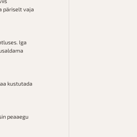
iis 
 päriselt vaja 
tluses. Iga 
 usaldama 
aa kustutada 
asin peaaegu 