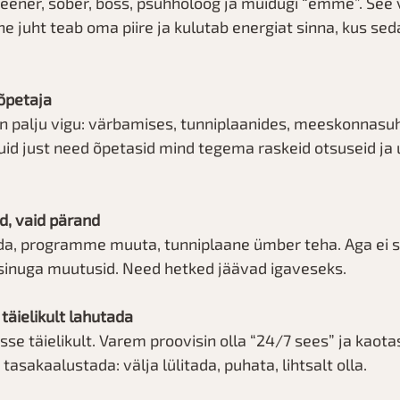
treener, sõber, boss, psühholoog ja muidugi “emme”. See v
ne juht teab oma piire ja kulutab energiat sinna, kus seda
õpetaja
n palju vigu: värbamises, tunniplaanides, meeskonnasuh
uid just need õpetasid mind tegema raskeid otsuseid ja
ad, vaid pärand
da, programme muuta, tunniplaane ümber teha. Aga ei s
 sinuga muutusid. Need hetked jäävad igaveseks.
a täielikult lahutada
se täielikult. Varem proovisin olla “24/7 sees” ja kaot
asakaalustada: välja lülitada, puhata, lihtsalt olla.