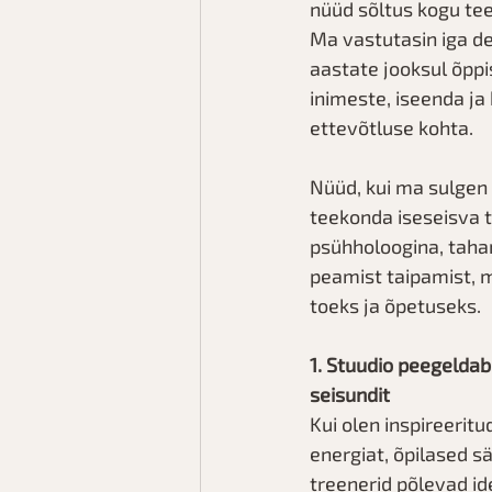
nüüd sõltus kogu tee
Ma vastutasin iga de
aastate jooksul õppis
inimeste, iseenda ja 
ettevõtluse kohta.
Nüüd, kui ma sulgen 
teekonda iseseisva t
psühholoogina, taha
peamist taipamist, m
toeks ja õpetuseks.
1. Stuudio peegelda
seisundit
Kui olen inspireeritu
energiat, õpilased sä
treenerid põlevad id