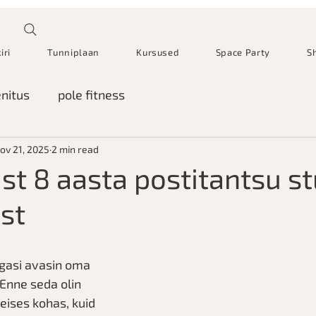
iri
Tunniplaan
Kursused
Space Party
S
nitus
pole fitness
ov 21, 2025
2 min read
st 8 aasta postitantsu s
st
gasi avasin oma 
 Enne seda olin 
eises kohas, kuid 