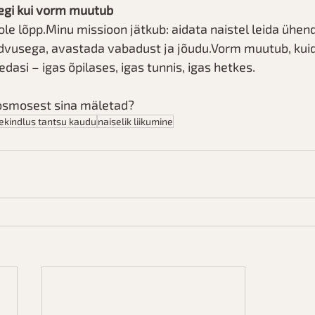
segi kui vorm muutub
le lõpp.Minu missioon jätkub: aidata naistel leida ühe
dvusega, avastada vabadust ja jõudu.Vorm muutub, kuid 
dasi – igas õpilases, igas tunnis, igas hetkes.
Kosmosest sina mäletad?
ekindlus tantsu kaudu
naiselik liikumine