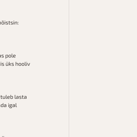
õistsin: 
s pole 
is üks hooliv 
tuleb lasta 
da igal 