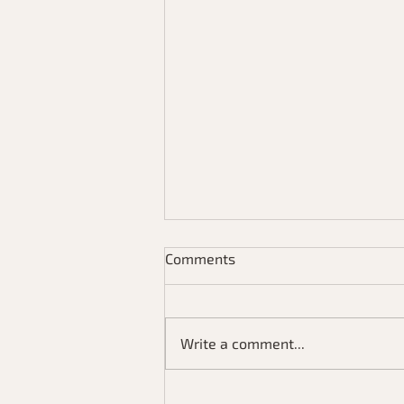
Comments
Write a comment...
Postitants kui peegel: keha ja