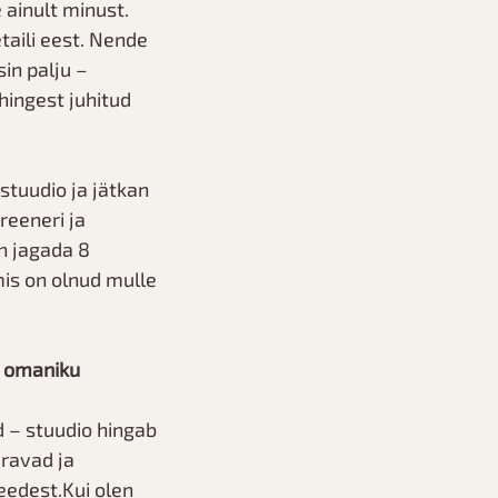
 ainult minust. 
taili eest. Nende 
in palju – 
hingest juhitud 
stuudio ja jätkan 
reeneri ja 
n jagada 8 
is on olnud mulle 
b omaniku 
d – stuudio hingab 
ravad ja 
eedest.Kui olen 