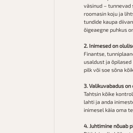
väsinud – tunnevad s
roomasin koju ja liht
tundide kaupa diivani
õigeaegne puhkus on
2. Inimesed on oluli
Finantse, tunniplaan
usaldust ja õpilased 
pilk või soe sõna kõi
3. Valikuvabadus on 
Tahtsin kõike kontrol
lahti ja anda inimes
inimesel käia oma te
4. Juhtimine nõuab pi