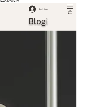
G-WG9C5W9NZF
Logi sisse
Blogi