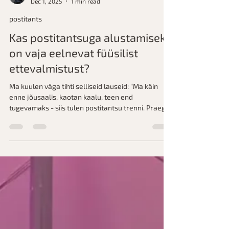
Jekaterina Rekap
Dec 1, 2025
1 min read
postitants
Kas postitantsuga alustamiseks
on vaja eelnevat füüsilist
ettevalmistust?
Ma kuulen väga tihti selliseid lauseid: “Ma käin
enne jõusaalis, kaotan kaalu, teen end
tugevamaks - siis tulen postitantsu trenni. Praegu
olen liiga nõrk/skinny-fat/kõhuga jne…”