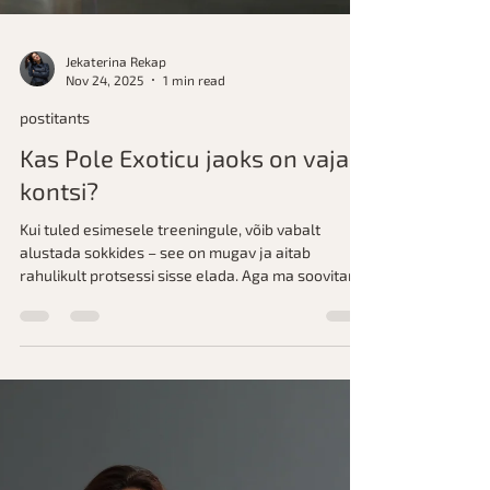
Jekaterina Rekap
Nov 24, 2025
1 min read
postitants
Kas Pole Exoticu jaoks on vaja
kontsi?
Kui tuled esimesele treeningule, võib vabalt
alustada sokkides – see on mugav ja aitab
rahulikult protsessi sisse elada. Aga ma soovitan
proovida kontsadega juba esimesest tunnist. Ja
siin on põhjus.