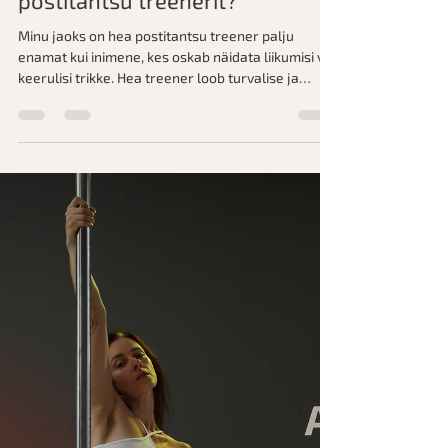
Kuidas valida endale
postitantsu treenerit?
Minu jaoks on hea postitantsu treener palju
enamat kui inimene, kes oskab näidata liikumisi või
keerulisi trikke. Hea treener loob turvalise ja
toetava õhkkonna, kus kasvavad nii keha kui ka
vaim.