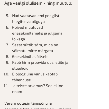
Aga veelgi olulisem - hing muutub:
Nad vaatavad end peeglist 
leegitseva pilguga
Rõivad muutuvad 
enesekindlamaks ja julgema 
lõikega
Seest süttib sära, mida on 
võimatu mitte märgata
Enesekindlus õitseb
Kaob hirm proovida uusi stiile ja 
stuudioid
Bioloogiline vanus kaotab 
tähenduse
Ja teiste arvamus? See ei loe 
enam
Varem ootasin tänusõnu ja 
sõnumeid.Aga nüüd saan aru - mõned 