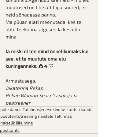
muutused on lihtsalt liiga suured, et 
neid sõnadesse panna.
Ma püüan alati meenutada, kes te 
olite teekonna alguses.Ja kes olin 
mina.
Ja miski ei tee mind õnnelikumaks kui 
see, et te muutute oma elu 
kuningannaks.
 👸🔥🦊
Armastusega,
Jekaterina Rekap
Rekap Woman Space’i asutaja ja 
peatreener
pole dance Tallinnas
enesekindlus tantsu kaudu
postitants
treening naistele Tallinnas
naiselik liikumine
postitants