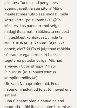
pükstes. Tundis end peegli ees 
ebamugavalt. Ja see pilon? Mõne 
meelest meenutab see midagi, mida 
kätte võtta "pole kombeks" 🙃Ta 
kõhkles, kas panna trenni selga 
midagi ilusamat - rääkimata nendest 
hiiglaslikest kontsadest, „mida ta 
MITTE KUNAGI ei kanna!“ (Aga ikka 
paneb, eks? 😂)Ta ei julgenud rääkida 
sõpradele ega perele, et hakkas 
tegelema poledance’iga. Mis nad 
arvavad? Et on strippar? Häbi. 
Piinlikkus. (Mis lõpuks osutub 
komplimendiks 😉)
Ülekaal. Nahaprobleemid. Enda 
häbenemine.Paljud teist tunnevad end 
siit ära.
Juba 8 aastat olen aidanud naistel 
muutuda - läbi ilusa ja julge liikumise, 