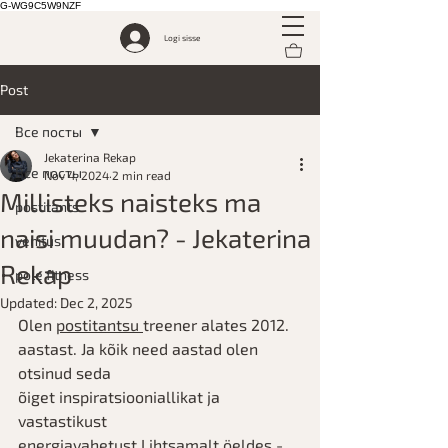
G-WG9C5W9NZF
Logi sisse
Post
Все посты
Jekaterina Rekap
Все посты
Nov 4, 2024
2 min read
Millisteks naisteks ma
postitants
naisi muudan? - Jekaterina
venitus
Rekap
pole fitness
Updated:
Dec 2, 2025
Olen 
postitantsu 
treener alates 2012. 
aastast. Ja kõik need aastad olen 
otsinud seda 
õiget inspiratsiooniallikat ja 
vastastikust 
energiavahetust.Lihtsamalt öeldes - 